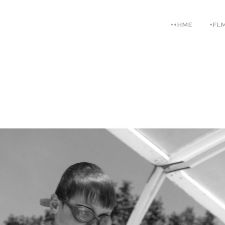
++HME
+FL