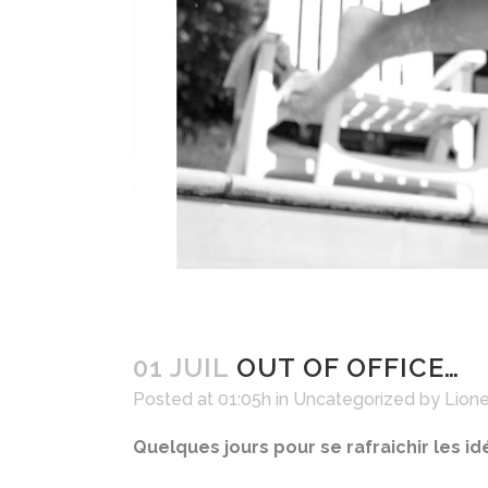
01 JUIL
OUT OF OFFICE…
Posted at 01:05h
in
Uncategorized
by
Lion
Quelques jours pour se rafraichir les id