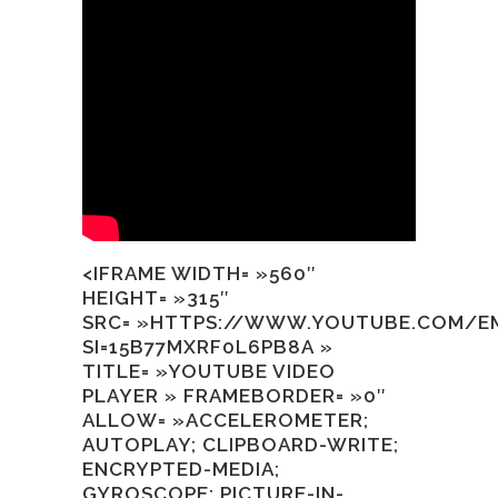
<IFRAME WIDTH= »560″
HEIGHT= »315″
SRC= »HTTPS://WWW.YOUTUBE.COM/E
SI=15B77MXRF0L6PB8A »
TITLE= »YOUTUBE VIDEO
PLAYER » FRAMEBORDER= »0″
ALLOW= »ACCELEROMETER;
AUTOPLAY; CLIPBOARD-WRITE;
ENCRYPTED-MEDIA;
GYROSCOPE; PICTURE-IN-