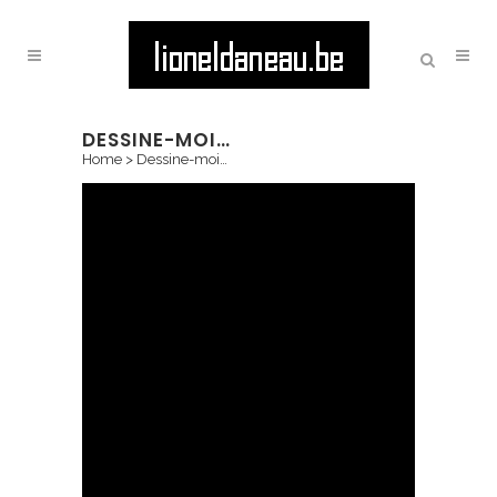
DESSINE-MOI…
Home
>
Dessine-moi…