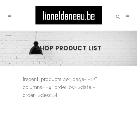
SHOP PRODUCT LIST
[recent_products per_page= »12″
columns= »4″ order_by= »date »
order= »desc »]