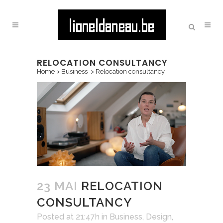
RELOCATION CONSULTANCY
Home
>
Business
>
Relocation consultancy
23 MAI
RELOCATION
CONSULTANCY
Posted at 21:47h
in
Business
,
Design
,