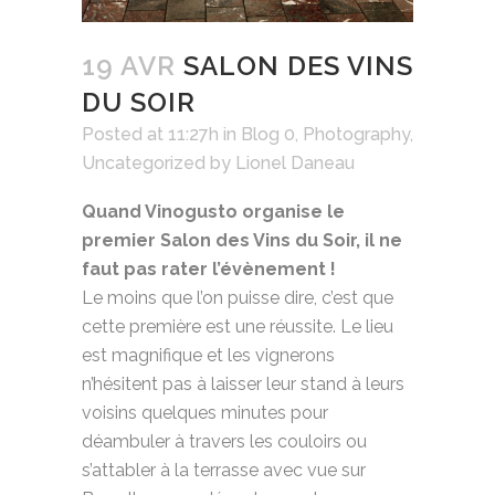
19 AVR
SALON DES VINS
DU SOIR
Posted at 11:27h
in
Blog 0
,
Photography
,
Uncategorized
by
Lionel Daneau
Quand Vinogusto organise le
premier Salon des Vins du Soir, il ne
faut pas rater l’évènement !
Le moins que l’on puisse dire, c’est que
cette première est une réussite. Le lieu
est magnifique et les vignerons
n’hésitent pas à laisser leur stand à leurs
voisins quelques minutes pour
déambuler à travers les couloirs ou
s’attabler à la terrasse avec vue sur