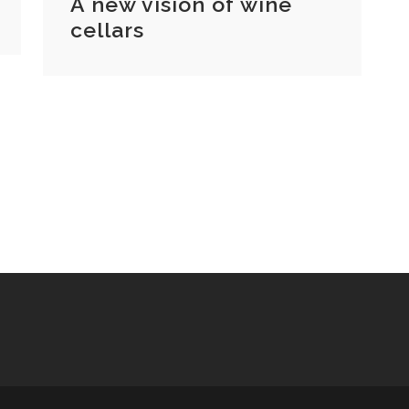
A new vision of wine
cellars