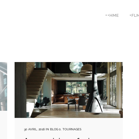
++HME
+FL
30 AVRIL, 2016
IN
BLOG 0
,
TOURNAGES