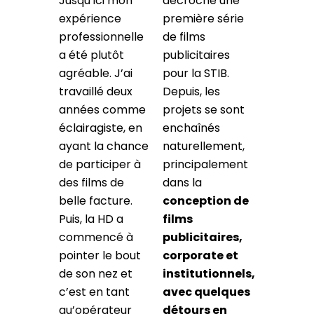
Jusqu’ici mon
décroché une
expérience
première série
professionnelle
de films
a été plutôt
publicitaires
agréable. J’ai
pour la STIB.
travaillé deux
Depuis, les
années comme
projets se sont
éclairagiste, en
enchaînés
ayant la chance
naturellement,
de participer à
principalement
des films de
dans la
belle facture.
conception de
Puis, la HD a
films
commencé à
publicitaires,
pointer le bout
corporate et
de son nez et
institutionnels,
c’est en tant
avec quelques
qu’opérateur
détours en