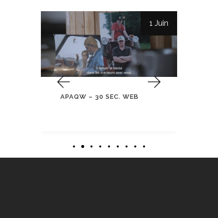
6 Juin
1 Juin
APAQW – 30 SEC. WEB
A