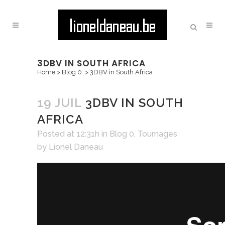
3DBV IN SOUTH AFRICA
Home
>
Blog 0
>
3DBV in South Africa
19 JUIL
3DBV IN SOUTH
AFRICA
Posted at 12:31h
in
Blog 0
,
Tournages
by
Lionel Daneau