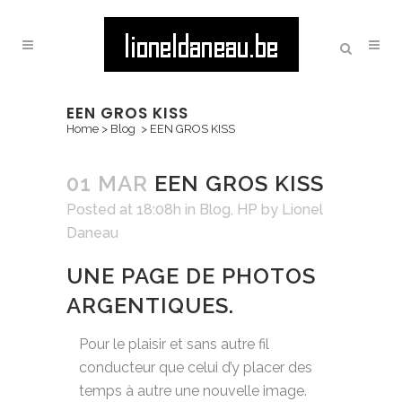
EEN GROS KISS
Home
>
Blog
>
EEN GROS KISS
01 MAR
EEN GROS KISS
Posted at 18:08h
in
Blog
,
HP
by
Lionel
Daneau
UNE PAGE DE PHOTOS
ARGENTIQUES.
Pour le plaisir et sans autre fil
conducteur que celui d’y placer des
temps à autre une nouvelle image.