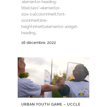
.elementor-heading-
title[class*=elementor-
size-]>a{color:inherit;font-
size:inherit;line-
height:inherit}.elementor-widget-
heading...
16 décembre, 2022
URBAN YOUTH GAME – UCCLE