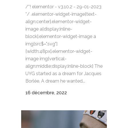
/*! elementor - v3.10.2 - 29-01-2023
*/ .elementor-widget-image{text-
align:center}.elementor-widget-
image a{display:inline-
block}.elementor-widget-image a
img[src$=".svg"]
{width:48px}.elementor-widget-
image img{vertical-
align:middle;display:inline-block} The
UYG started as a dream for Jacques
Borlée. A dream he wanted...
16 décembre, 2022