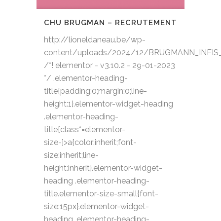
CHU BRUGMAN – RECRUTEMENT
http://lioneldaneau.be/wp-
content/uploads/2024/12/BRUGMANN_INFI
/*! elementor - v3.10.2 - 29-01-2023
*/ .elementor-heading-
title{padding:0;margin:0;line-
height:1}.elementor-widget-heading
.elementor-heading-
title[class*=elementor-
size-]>a{color:inherit;font-
size:inherit;line-
height:inherit}.elementor-widget-
heading .elementor-heading-
title.elementor-size-small{font-
size:15px}.elementor-widget-
heading .elementor-heading-