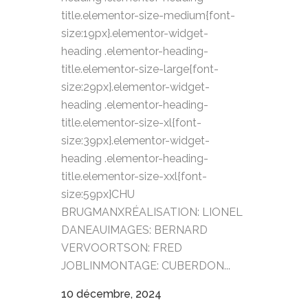
title.elementor-size-medium{font-
size:19px}.elementor-widget-
heading .elementor-heading-
title.elementor-size-large{font-
size:29px}.elementor-widget-
heading .elementor-heading-
title.elementor-size-xl{font-
size:39px}.elementor-widget-
heading .elementor-heading-
title.elementor-size-xxl{font-
size:59px}CHU
BRUGMANXRÉALISATION: LIONEL
DANEAUIMAGES: BERNARD
VERVOORTSON: FRED
JOBLINMONTAGE: CUBERDON...
10 décembre, 2024