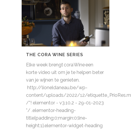
THE CORA WINE SERIES
Elke week brengt cora Wine een
korte video uit om je te helpen beter
van je wijnen te genieten.
http://lioneldaneau.be/wp-
content/uploads/2022/12/etiquette_PrioRes.
/*! elementor - v3.10.2 - 29-01-2023
*/ .elementor-heading-
title{padding:0;margin:0;line-
height:1}.elementor-widget-heading