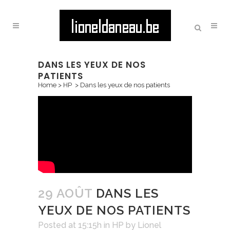
DANS LES YEUX DE NOS
PATIENTS
Home
>
HP
>
Dans les yeux de nos patients
29 AOÛT
DANS LES
YEUX DE NOS PATIENTS
Posted at 15:15h
in
HP
by
Lionel