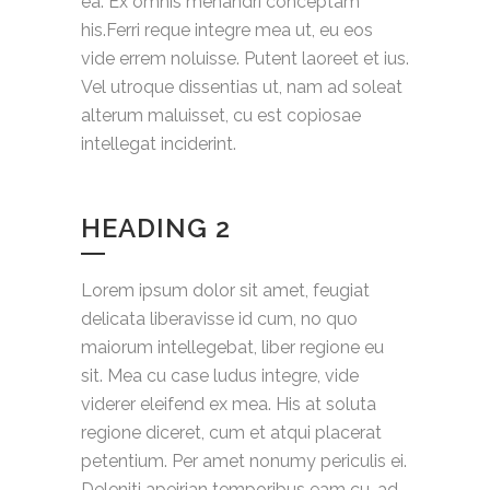
ea. Ex omnis menandri conceptam
his.Ferri reque integre mea ut, eu eos
vide errem noluisse. Putent laoreet et ius.
Vel utroque dissentias ut, nam ad soleat
alterum maluisset, cu est copiosae
intellegat inciderint.
HEADING 2
Lorem ipsum dolor sit amet, feugiat
delicata liberavisse id cum, no quo
maiorum intellegebat, liber regione eu
sit. Mea cu case ludus integre, vide
viderer eleifend ex mea. His at soluta
regione diceret, cum et atqui placerat
petentium. Per amet nonumy periculis ei.
Deleniti apeirian temporibus eam cu, ad