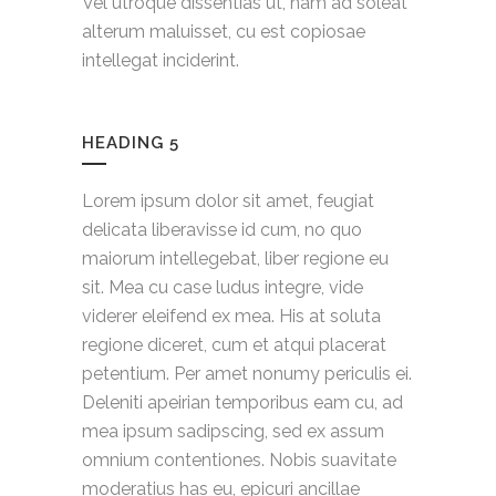
Vel utroque dissentias ut, nam ad soleat
alterum maluisset, cu est copiosae
intellegat inciderint.
HEADING 5
Lorem ipsum dolor sit amet, feugiat
delicata liberavisse id cum, no quo
maiorum intellegebat, liber regione eu
sit. Mea cu case ludus integre, vide
viderer eleifend ex mea. His at soluta
regione diceret, cum et atqui placerat
petentium. Per amet nonumy periculis ei.
Deleniti apeirian temporibus eam cu, ad
mea ipsum sadipscing, sed ex assum
omnium contentiones. Nobis suavitate
moderatius has eu, epicuri ancillae