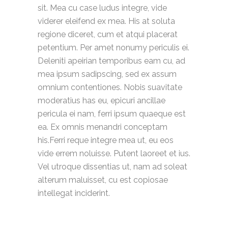
sit. Mea cu case ludus integre, vide
viderer eleifend ex mea. His at soluta
regione diceret, cum et atqui placerat
petentium. Per amet nonumy periculis ei.
Deleniti apeirian temporibus eam cu, ad
mea ipsum sadipscing, sed ex assum
omnium contentiones. Nobis suavitate
moderatius has eu, epicuri ancillae
pericula ei nam, ferri ipsum quaeque est
ea. Ex omnis menandri conceptam
his.Ferri reque integre mea ut, eu eos
vide errem noluisse. Putent laoreet et ius.
Vel utroque dissentias ut, nam ad soleat
alterum maluisset, cu est copiosae
intellegat inciderint.