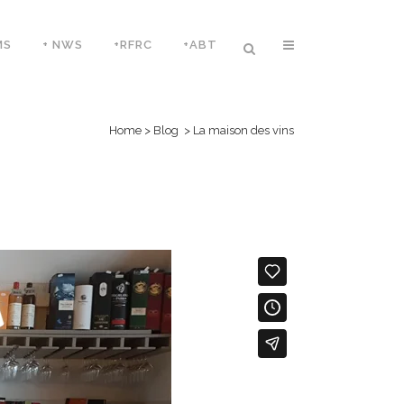
MS
+ NWS
+RFRC
+ABT
Home
>
Blog
>
La maison des vins