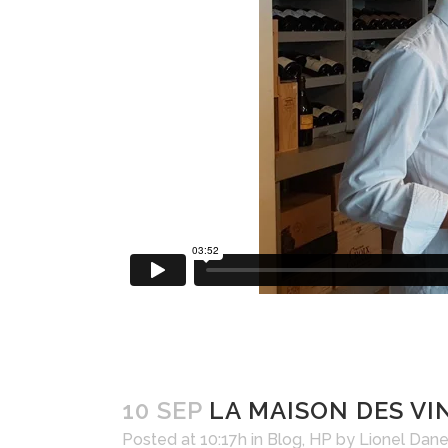
10 SEP
LA MAISON DES VI
Posted at 10:17h
in
Blog
,
HP
by
Lionel Dan