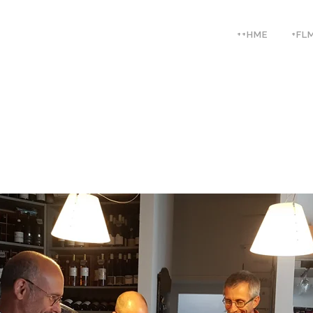
++HME
+FL