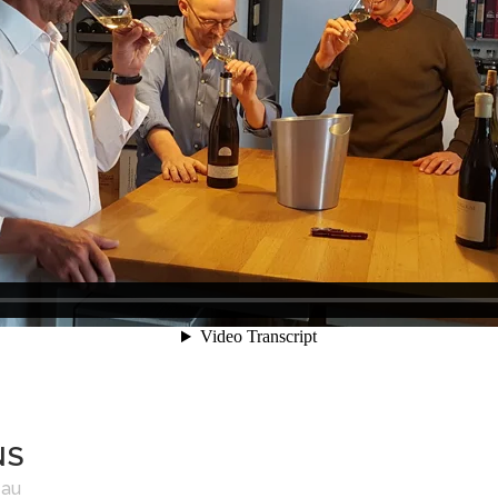
NS
eau