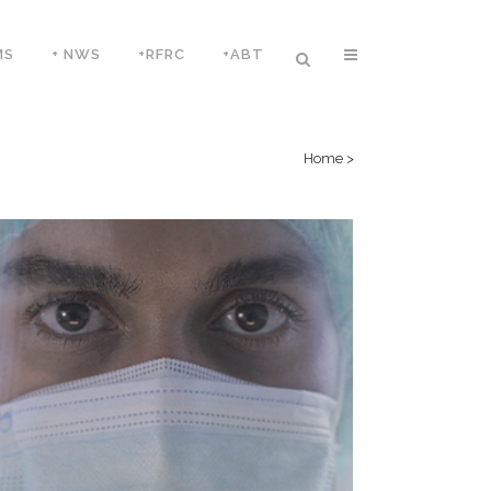
MS
+ NWS
+RFRC
+ABT
Home
>