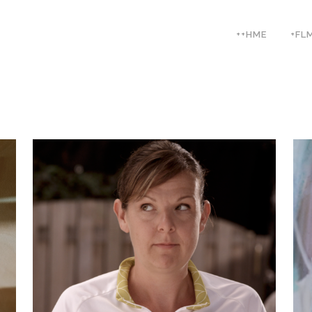
++HME
+FL