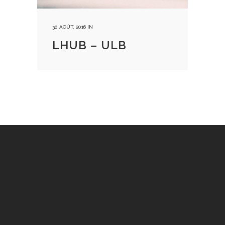
30 AOÛT, 2016
IN
LHUB – ULB