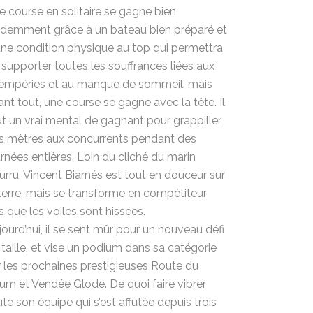
e course en solitaire se gagne bien
idemment grâce à un bateau bien préparé et
une condition physique au top qui permettra
 supporter toutes les souffrances liées aux
tempéries et au manque de sommeil, mais
ant tout, une course se gagne avec la tête. Il
ut un vrai mental de gagnant pour grappiller
s mètres aux concurrents pendant des
urnées entières. Loin du cliché du marin
urru, Vincent Biarnés est tout en douceur sur
 terre, mais se transforme en compétiteur
s que les voiles sont hissées.
jourd’hui, il se sent mûr pour un nouveau défi
 taille, et vise un podium dans sa catégorie
r les prochaines prestigieuses Route du
um et Vendée Glode. De quoi faire vibrer
ute son équipe qui s’est affutée depuis trois