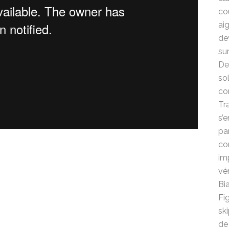
co
ai
de
sur
Dep
so
co
Tr
s’
par
co
im
vé
Bia
Fi
sk
de