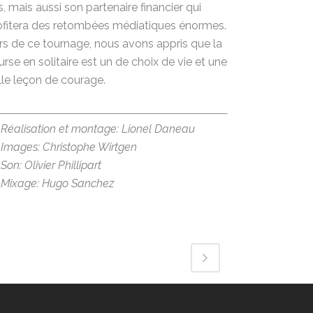
s, mais aussi son partenaire financier qui
ofitera des retombées médiatiques énormes.
rs de ce tournage, nous avons appris que la
urse en solitaire est un de choix de vie et une
lle leçon de courage.
Réalisation et montage: Lionel Daneau
Images: Christophe Wirtgen
Son: Olivier Phillipart
Mixage: Hugo Sanchez