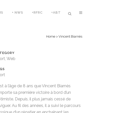
MS
+ NWS
+RFRC
+ABT
Home
>
Vincent Biarnès
TEGORY
ort, Web
GS
ort
est à l’âge de 8 ans que Vincent Biarnès
mporte sa première victoire à bord d’un
timiste. Depuis, il plus jamais cessé de
iguer. Au fil des années, il a suivi le parcours
assique d’un régatier en enchaînant les