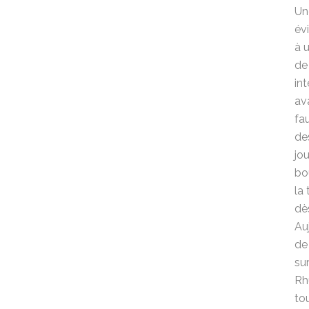
Un
év
à 
de
in
av
fa
de
jo
bo
la
dè
Au
de
su
Rh
to