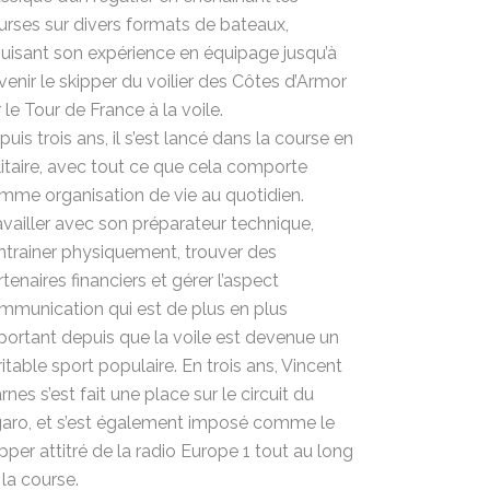
urses sur divers formats de bateaux,
guisant son expérience en équipage jusqu’à
venir le skipper du voilier des Côtes d’Armor
 le Tour de France à la voile.
uis trois ans, il s’est lancé dans la course en
litaire, avec tout ce que cela comporte
mme organisation de vie au quotidien.
availler avec son préparateur technique,
entrainer physiquement, trouver des
tenaires financiers et gérer l’aspect
mmunication qui est de plus en plus
portant depuis que la voile est devenue un
ritable sport populaire. En trois ans, Vincent
rnes s’est fait une place sur le circuit du
garo, et s’est également imposé comme le
ipper attitré de la radio Europe 1 tout au long
 la course.