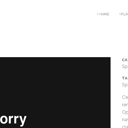
++HME
+FL
CA
Sp
TA
Sp
C’
re
Op
nav
cl