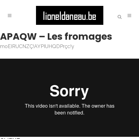
APAQW – Les fromages
moEIRUCNZÇ!AYPIUHQDPrçc!y