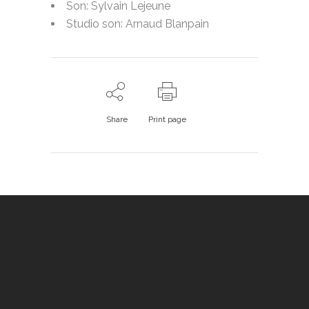
Son: Sylvain Lejeune
Studio son: Arnaud Blanpain
Share
Print page