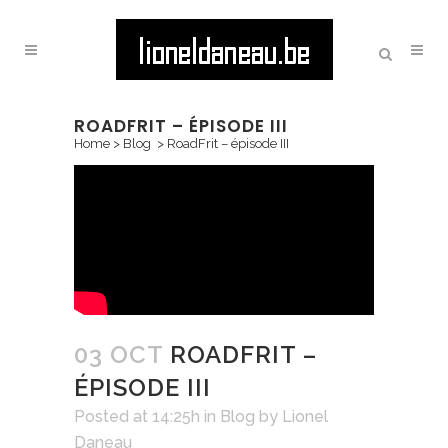
ROADFRIT – ÉPISODE III
Home
>
Blog
>
RoadFrit – épisode III
03 OCT
ROADFRIT –
ÉPISODE III
Posted at 14:25h
in
Blog
by
Lionel
Daneau