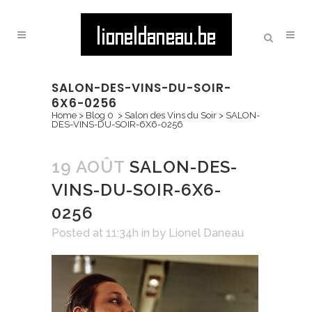
SALON-DES-VINS-DU-SOIR-
6X6-0256
Home
>
Blog 0
>
Salon des Vins du Soir
>
SALON-
DES-VINS-DU-SOIR-6X6-0256
19 AOÛT
SALON-DES-
VINS-DU-SOIR-6X6-
0256
Posted at 11:34h
in
by
Lionel Daneau