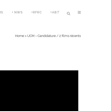
MS
+ NWS
+RFRC
+ABT
Home
>
UCM – Candidature / 2 films récents