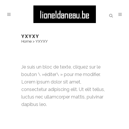
YXYXY
Home
>
YXYXY
Je suis un bloc de texte, cliquez sur le
bouton \ »éditer\ » pour me modifier.
Lorem ipsum dolor sit amet,
consectetur adipiscing elit. Ut elit tellus,
luctus nec ullamcorper mattis, pulvinar
dapibus leo.