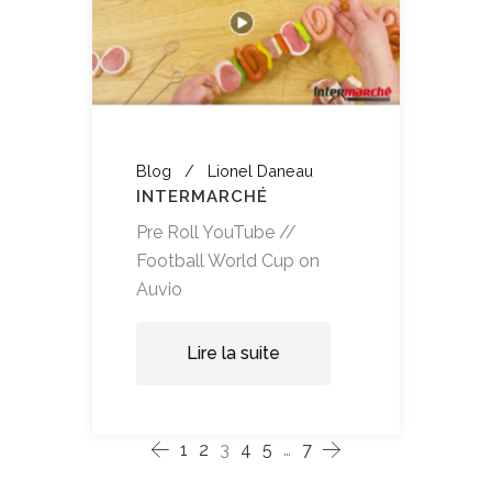
Blog
Lionel Daneau
INTERMARCHÉ
Pre Roll YouTube //
Football World Cup on
Auvio
Lire la suite
1
2
3
4
5
…
7