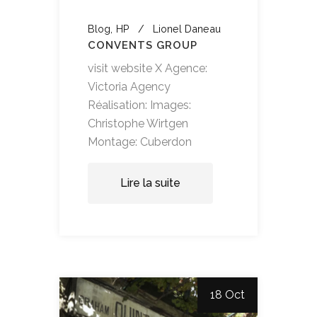
Blog
HP
Lionel Daneau
CONVENTS GROUP
visit website X Agence:
Victoria Agency
Réalisation: Images:
Christophe Wirtgen
Montage: Cuberdon
Lire la suite
18 Oct