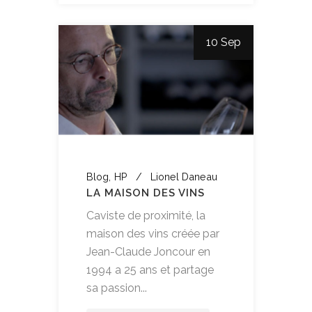
10 Sep
Blog
HP
Lionel Daneau
LA MAISON DES VINS
Caviste de proximité, la
maison des vins créée par
Jean-Claude Joncour en
1994 a 25 ans et partage
sa passion...