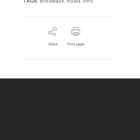
Bordeaux
,
Road
,
Vins
TAGS:
Share
Print page