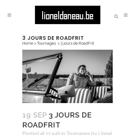
3 JOURS DE ROADFRIT
Home
>
Tournages
>
3 jours de RoadFrit
19 SEP
3 JOURS DE
ROADFRIT
Posted at 11:44h
in
Tournages
by
Lionel