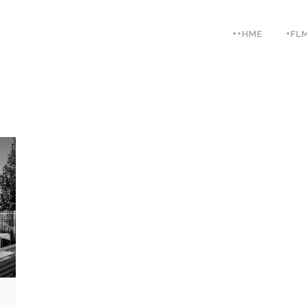
++HME
+FL