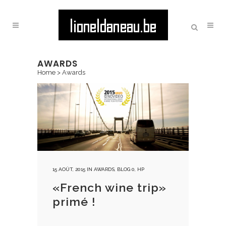
AWARDS
Home
>
Awards
15 AOÛT, 2015
IN
AWARDS
,
BLOG 0
,
HP
«French wine trip»
primé !