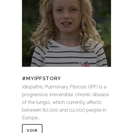
#MYIPFSTORY
Idiopathic Pulmonary Fibrosis (IPF) is a
progressive, irreversible, chronic disease
of the lungs1, which currently affects
between 80,000 and 111,000 people in
Europe...
VOIR