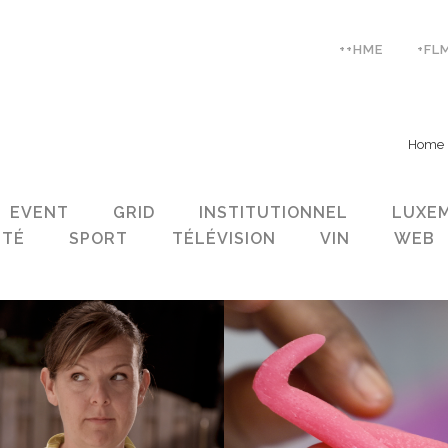
++HME
+FL
Home
EVENT
GRID
INSTITUTIONNEL
LUXE
NTÉ
SPORT
TÉLÉVISION
VIN
WEB
ZOOM
VIEW
ZOOM
VIEW