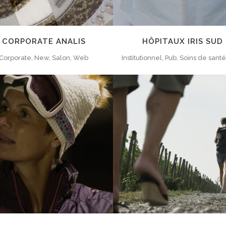
CORPORATE ANALIS
HÔPITAUX IRIS SUD
Corporate, New, Salon, Web
Institutionnel, Pub, Soins de sant
ZOOM
VIEW
ZOOM
VIEW