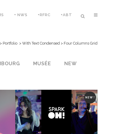
MS
+ NWS
+RFRC
+ABT
>
Portfolio
>
With Text Condensed
>
Four Columns Grid
MBOURG
MUSÉE
NEW
NEW !
ZOOM
VIEW