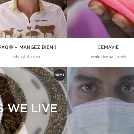
PAQW – MANGEZ BIEN !
CÉMAVIE
Pub, Télévision
Institutionnel, Web
NEW !
ZOOM
VIEW
ZOOM
VIEW