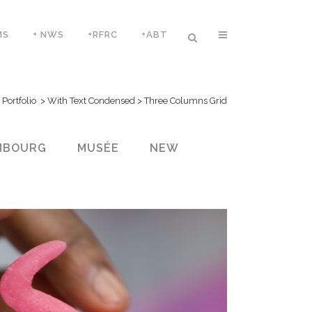
MS
+ NWS
+RFRC
+ABT
>
Portfolio
>
With Text Condensed
>
Three Columns Grid
MBOURG
MUSÉE
NEW