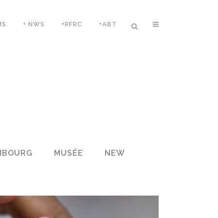
MS
+ NWS
+RFRC
+ABT
MBOURG
MUSÉE
NEW