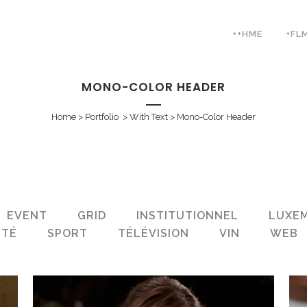
++HME
+FL
MONO-COLOR HEADER
Home
>
Portfolio
>
With Text
>
Mono-Color Header
EVENT
GRID
INSTITUTIONNEL
LUXE
NTÉ
SPORT
TÉLÉVISION
VIN
WEB