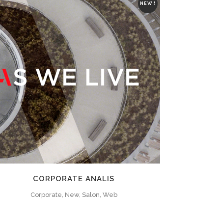
NEW !
ZOOM
VIEW
CORPORATE ANALIS
Corporate, New, Salon, Web