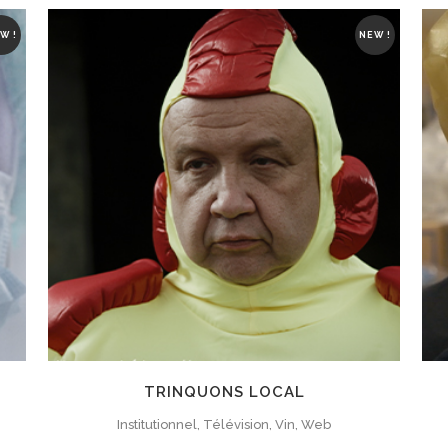
W !
NEW !
ZOOM
VIEW
TRINQUONS LOCAL
Institutionnel, Télévision, Vin, Web