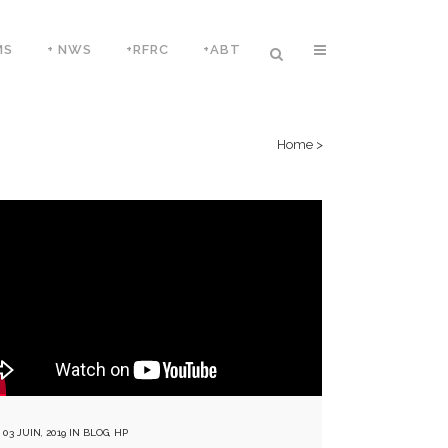
MS
+ NWS
+RFRC
+ABT
Home
>
03 JUIN, 2019
IN
BLOG
,
HP