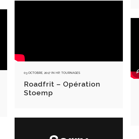
03 OCTOBRE, 2017
IN
HP
,
TOURNAGES
Roadfrit – Opération
Stoemp