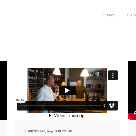
++HME
+FL
10 SEPTEMBRE, 2019
IN
BLOG
,
HP