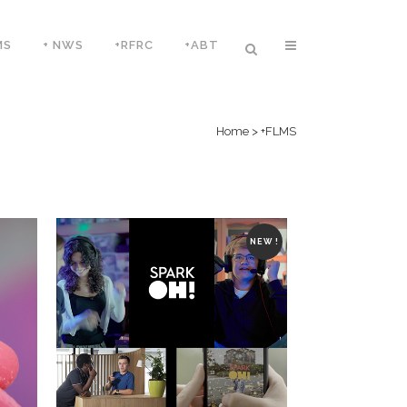
MS
+ NWS
+RFRC
+ABT
Home
>
+FLMS
NEW !